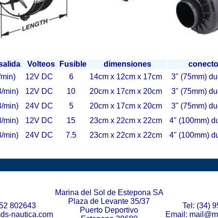
salida
Volteos
Fusible
dimensiones
conecto
min)
12V DC
6
14cm x 12cm x 17cm
3" (75mm) du
/min)
12V DC
10
20cm x 17cm x 20cm
3" (75mm) du
/min)
24V DC
5
20cm x 17cm x 20cm
3" (75mm) du
/min)
12V DC
15
23cm x 22cm x 22cm
4" (100mm) du
/min)
24V DC
7.5
23cm x 22cm x 22cm
4" (100mm) du
Marina del Sol de Estepona SA
Plaza de Levante 35/37
 952 802643
Tel: (34) 
Puerto Deportivo
ds-nautica.com
Email: mail@m