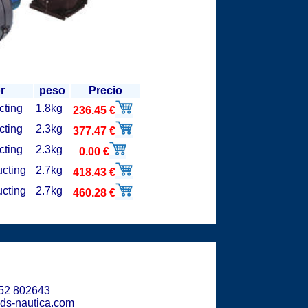
r
peso
Precio
cting
1.8kg
236.45 €
cting
2.3kg
377.47 €
cting
2.3kg
0.00 €
cting
2.7kg
418.43 €
cting
2.7kg
460.28 €
952 802643
ds-nautica.com