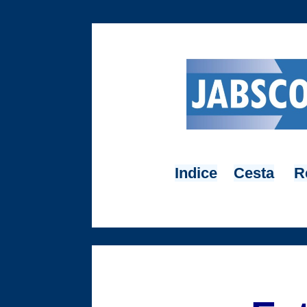
Indice
Cesta
R